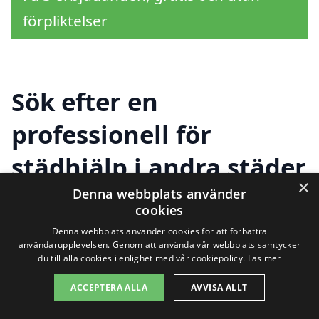
förpliktelser
Sök efter en
professionell för
städhjälp i andra städer
×
nära Glömminge
Denna webbplats använder
cookies
Denna webbplats använder cookies för att förbättra
användarupplevelsen. Genom att använda vår webbplats samtycker
Att hitta städhjälp i Glömminge innebär
du till alla cookies i enlighet med vår cookiepolicy.
Läs mer
att du också har möjligheten att utforska
ACCEPTERA ALLA
AVVISA ALLT
städtjänster i närliggande städer. Det