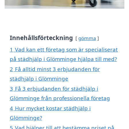
Innehållsförteckning
gömma
1
Vad kan ett företag som är specialiserat
på städhjälp i Glömminge hjälpa till med?
2
Få alltid minst 3 erbjudanden för
städhjälp i Glömminge
3
Få 3 erbjudanden för städhjälp i
Glömminge från professionella företag
4
Hur mycket kostar städhjälp i
Glömminge?
5
Vad hjälper till att bestämma priset på