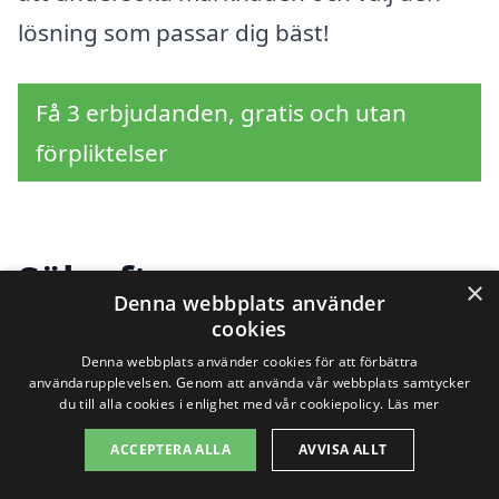
lösning som passar dig bäst!
Få 3 erbjudanden, gratis och utan
förpliktelser
Sök efter en
×
Denna webbplats använder
professionell för
cookies
Denna webbplats använder cookies för att förbättra
städhjälp i andra städer
användarupplevelsen. Genom att använda vår webbplats samtycker
du till alla cookies i enlighet med vår cookiepolicy.
Läs mer
nära Färjestaden
ACCEPTERA ALLA
AVVISA ALLT