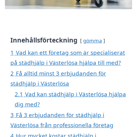
Innehållsförteckning
gömma
1
Vad kan ett företag som är specialiserat
på städhjälp i Västerlösa hjälpa till med?
2
Få alltid minst 3 erbjudanden för
städhjälp i Västerlösa
2.1
Vad kan städhjälp i Västerlösa hjälpa
dig med?
3
Få 3 erbjudanden för städhjälp i
Västerlösa från professionella företag
4
Hur mycket kostar städhjälp i