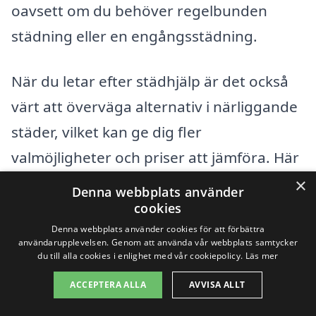
oavsett om du behöver regelbunden
städning eller en engångsstädning.
När du letar efter städhjälp är det också
värt att överväga alternativ i närliggande
städer, vilket kan ge dig fler
valmöjligheter och priser att jämföra. Här
är några av de städer där du kan hitta
×
Denna webbplats använder
städhjälp, nära Västerlösa:
cookies
Denna webbplats använder cookies för att förbättra
användarupplevelsen. Genom att använda vår webbplats samtycker
Kinda
du till alla cookies i enlighet med vår cookiepolicy.
Läs mer
Linghem
ACCEPTERA ALLA
AVVISA ALLT