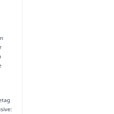
en
r
m
e
retag
sive: