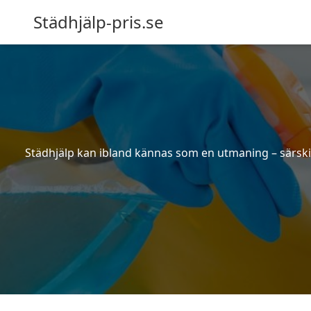
Städhjälp-pris.se
Städhjälp kan ibland kännas som en utmaning – särskilt