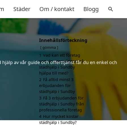
m
Städer
Om / kontakt
Blogg
Innehållsförteckning
gömma
1
Vad kan ett företag
som är specialiserat på
hjälp av vår guide och offerttjänst får du en enkel och
städhjälp i Sundby
hjälpa till med?
2
Få alltid minst 3
erbjudanden för
städhjälp i Sundby
3
Få 3 erbjudanden för
städhjälp i Sundby från
professionella företag
4
Hur mycket kostar
städhjälp i Sundby?