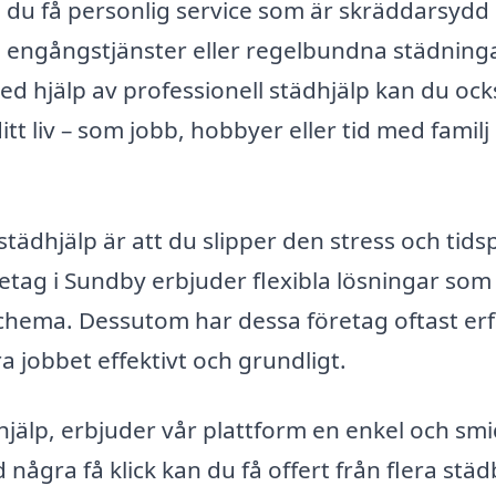
 du få personlig service som är skräddarsydd 
n engångstjänster eller regelbundna städninga
d hjälp av professionell städhjälp kan du ock
ditt liv – som jobb, hobbyer eller tid med familj
städhjälp är att du slipper den stress och tids
etag i Sundby erbjuder flexibla lösningar som
t schema. Dessutom har dessa företag oftast er
a jobbet effektivt och grundligt.
hjälp, erbjuder vår plattform en enkel och smi
 några få klick kan du få offert från flera stä