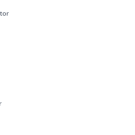
tor
r