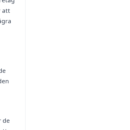
 att
några
nde
nden
r de