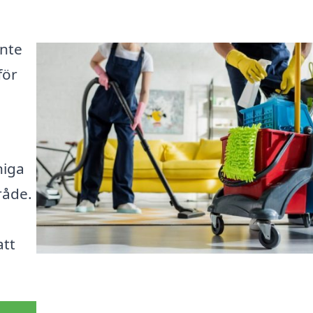
inte
för
niga
råde.
att