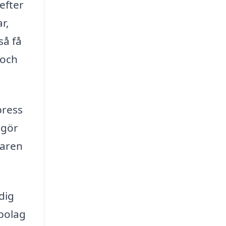
efter
r,
så få
 och
press
 gör
faren
dig
dbolag