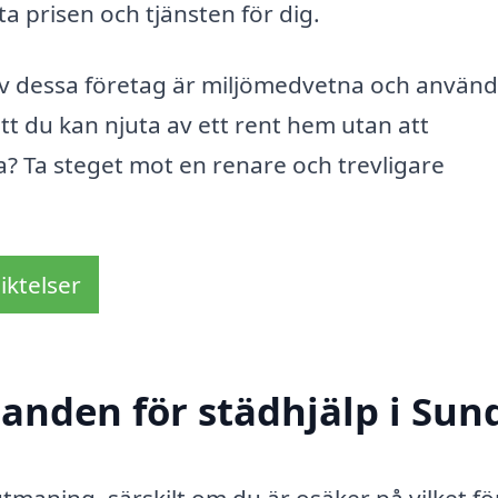
ta prisen och tjänsten för dig.
av dessa företag är miljömedvetna och använ
tt du kan njuta av ett rent hem utan att
? Ta steget mot en renare och trevligare
iktelser
danden för städhjälp i Sun
utmaning, särskilt om du är osäker på vilket f