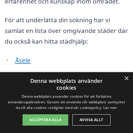
erfarenhet och kunskap inom området.
För att underlätta din sökning har vi
samlat en lista över omgivande städer där
du också kan hitta städhjälp:
Åsele
Strömsund
×
Denna webbplats använder
cookies
Hoting
Denna webbplats använder cookies för att förbättra
användarupplevelsen. Genom att använda vår webbplats samtycker
Bjurholm
du till alla cookies i enlighet med vår cookiepolicy.
Läs mer
RöRGBäck
ACCEPTERA ALLA
AVVISA ALLT