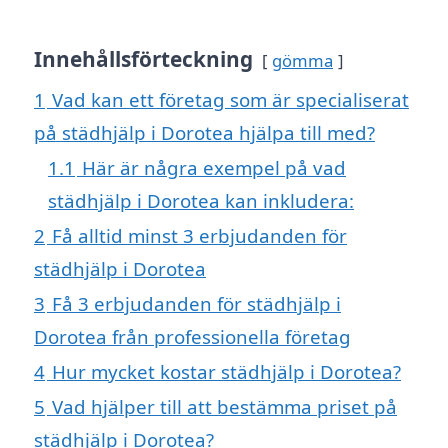
Innehållsförteckning
gömma
1
Vad kan ett företag som är specialiserat
på städhjälp i Dorotea hjälpa till med?
1.1
Här är några exempel på vad
städhjälp i Dorotea kan inkludera:
2
Få alltid minst 3 erbjudanden för
städhjälp i Dorotea
3
Få 3 erbjudanden för städhjälp i
Dorotea från professionella företag
4
Hur mycket kostar städhjälp i Dorotea?
5
Vad hjälper till att bestämma priset på
städhjälp i Dorotea?