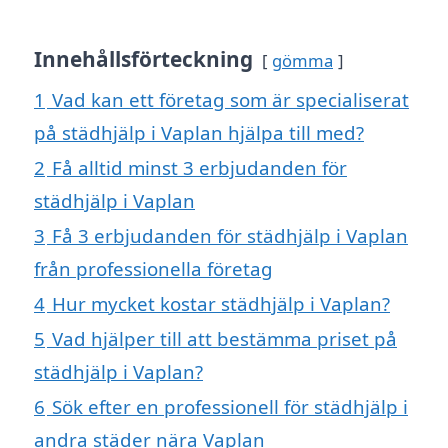
Innehållsförteckning
gömma
1
Vad kan ett företag som är specialiserat
på städhjälp i Vaplan hjälpa till med?
2
Få alltid minst 3 erbjudanden för
städhjälp i Vaplan
3
Få 3 erbjudanden för städhjälp i Vaplan
från professionella företag
4
Hur mycket kostar städhjälp i Vaplan?
5
Vad hjälper till att bestämma priset på
städhjälp i Vaplan?
6
Sök efter en professionell för städhjälp i
andra städer nära Vaplan