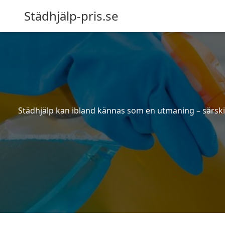
Städhjälp-pris.se
Städhjälp kan ibland kännas som en utmaning – särskilt