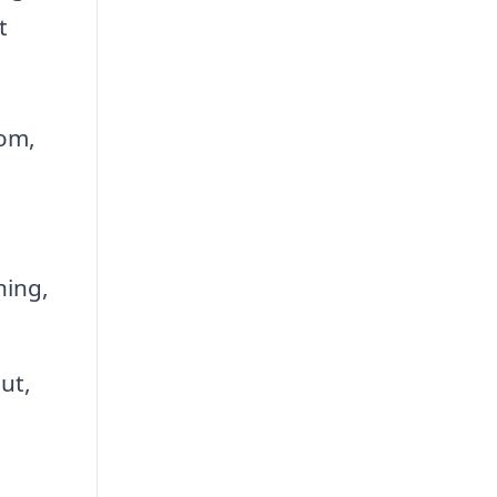
t
 om,
ning,
ut,