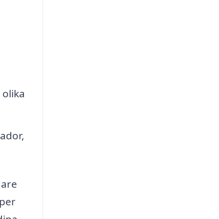
olika
ador,
dare
yper