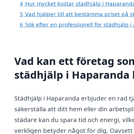
4
Hur mycket kostar städhjälp i Haparand
5
Vad hjälper till att bestämma priset på 
6
Sök efter en professionell för städhjälp
Vad kan ett företag som
städhjälp i Haparanda 
Städhjälp i Haparanda erbjuder en rad t
säkerställa att ditt hem eller din arbetsp
städare kan du spara tid och energi, vilk
verkligen betyder något för dig. Oavse