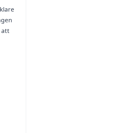
klare
ingen
 att