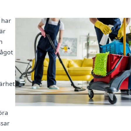
 har
 är
n
något
närhet
öra
ssar