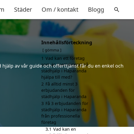
m
Städer
Om / kontakt
Blogg
Innehållsförteckning
gömma
1
Vad kan ett företag
som är specialiserat på
hjälp av vår guide och offerttjänst får du en enkel och
städhjälp i Haparanda
hjälpa till med?
2
Få alltid minst 3
erbjudanden för
städhjälp i Haparanda
3
Få 3 erbjudanden för
städhjälp i Haparanda
från professionella
företag
3.1
Vad kan en