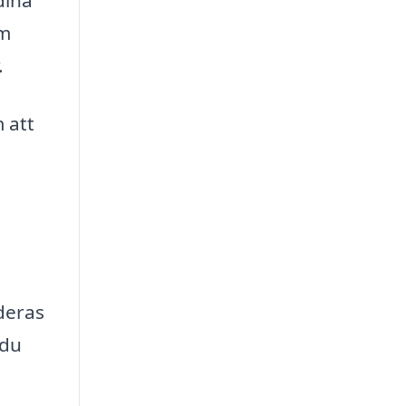
dina
em
.
 att
deras
 du