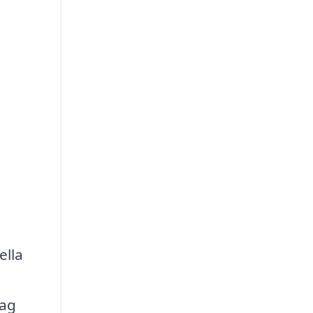
ella
rag