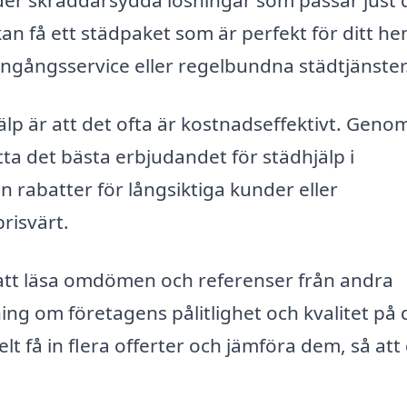
uder skräddarsydda lösningar som passar just 
an få ett städpaket som är perfekt för ditt h
engångsservice eller regelbundna städtjänster
p är att det ofta är kostnadseffektivt. Genom
tta det bästa erbjudandet för städhjälp i
rabatter för långsiktiga kunder eller
risvärt.
å att läsa omdömen och referenser från andra
ing om företagens pålitlighet och kvalitet på 
t få in flera offerter och jämföra dem, så att