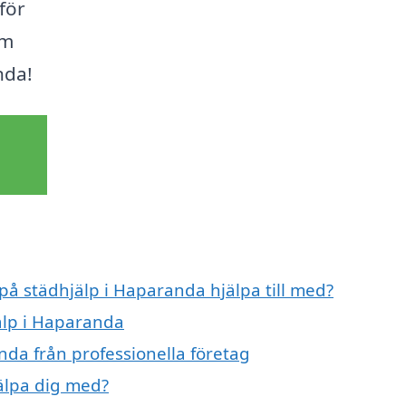
för
em
nda!
 på städhjälp i Haparanda hjälpa till med?
jälp i Haparanda
nda från professionella företag
älpa dig med?