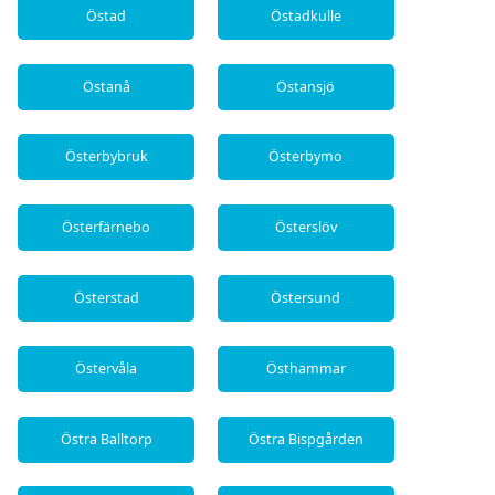
Östad
Östadkulle
Östanå
Östansjö
Österbybruk
Österbymo
Österfärnebo
Österslöv
Österstad
Östersund
Östervåla
Östhammar
Östra Balltorp
Östra Bispgården