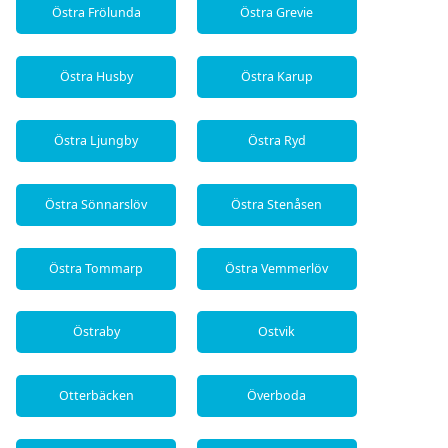
Östra Frölunda
Östra Grevie
Östra Husby
Östra Karup
Östra Ljungby
Östra Ryd
Östra Sönnarslöv
Östra Stenåsen
Östra Tommarp
Östra Vemmerlöv
Östraby
Ostvik
Otterbäcken
Överboda