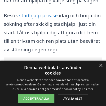
här för att hjälpa dig varje steg på vägen.
Besök
stadhjalp-pris.se
idag och börja din
sökning efter skicklig städhjälp i just din
stad. Låt oss hjälpa dig att göra ditt hem
till en trivsam och ren plats utan besväret
av städning i egen regi.
Innehållsförteckning
×
gömma
Denna webbplats använder
1
Översikt över svenska städer som börjar med O
cookies
2
Sök efter en skicklig städhjälp i andra städer i Sverige
Denna webbplats använder cookies för att förbättra
användarupplevelsen. Genom att använda vår webbplats samtycker
du till alla cookies i enlighet med vår cookiepolicy.
Läs mer
Copyright 2026 - Pilanto Aps
ACCEPTERA ALLA
AVVISA ALLT
Hem
Om / kontakt
Blogg
Webbplatskarta
Villkor