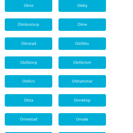
Oknö
Oleby
Ölmbrotorp
Ölme
Ölmstad
Olofsbo
Olofstorp
Olofström
Olsfors
Olshammar
Ölsta
Önneköp
Önnestad
Onsala