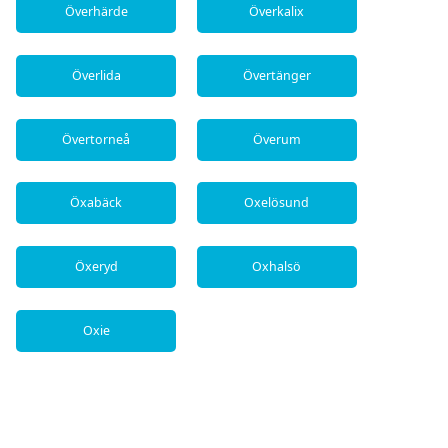
Överhärde
Överkalix
Överlida
Övertänger
Övertorneå
Överum
Öxabäck
Oxelösund
Öxeryd
Oxhalsö
Oxie