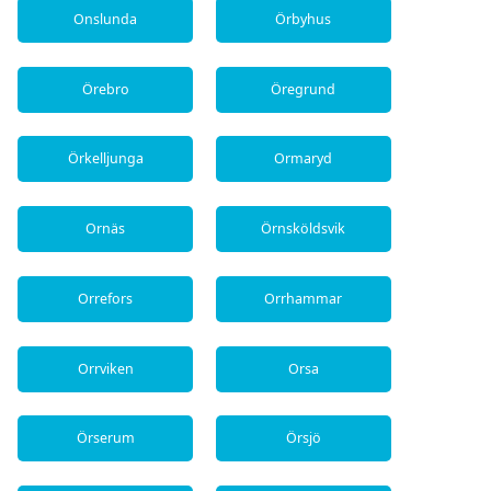
Onslunda
Örbyhus
Örebro
Öregrund
Örkelljunga
Ormaryd
Ornäs
Örnsköldsvik
Orrefors
Orrhammar
Orrviken
Orsa
Örserum
Örsjö