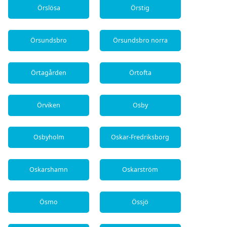
Örslösa
Örstig
Örsundsbro
Örsundsbro norra
Örtagården
Örtofta
Örviken
Osby
Osbyholm
Oskar-Fredriksborg
Oskarshamn
Oskarström
Ösmo
Össjö