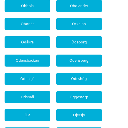
Obbola
Öbolandet
Öbonäs
Ockelbo
Ödåkra
Ödeborg
Odensbacken
Odensberg
Odensjö
Ödeshög
Ödsmål
Öggestorp
Öja
Öjersjö