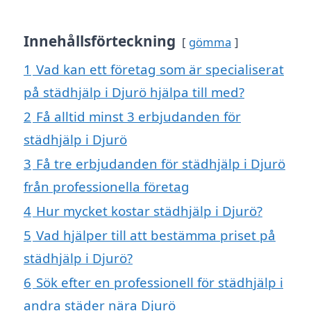
Innehållsförteckning
gömma
1
Vad kan ett företag som är specialiserat
på städhjälp i Djurö hjälpa till med?
2
Få alltid minst 3 erbjudanden för
städhjälp i Djurö
3
Få tre erbjudanden för städhjälp i Djurö
från professionella företag
4
Hur mycket kostar städhjälp i Djurö?
5
Vad hjälper till att bestämma priset på
städhjälp i Djurö?
6
Sök efter en professionell för städhjälp i
andra städer nära Djurö