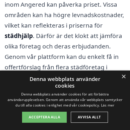
inom Angered kan påverka priset. Vissa
områden kan ha högre levnadskostnader,
vilket kan reflekteras i priserna för
städhjälp
. Därför är det klokt att jämföra
olika företag och deras erbjudanden.
Genom vår plattform kan du enkelt få in
offertförslag från flera städföretag i
×
Angered, vilket gör att du kan hitta den
Denna webbplats använder
cookies
bästa lösningen som passar just dina
Denna webbplats använder cookies för att förbättra
behov och budget.
användarupplevelsen. Genom att använda vår webbplats samtycker
du till alla cookies i enlighet med vår cookiepolicy.
Läs mer
Genom att förstå de faktorer som
ACCEPTERA ALLA
AVVISA ALLT
påverkar priset på
städhjälp i Angered