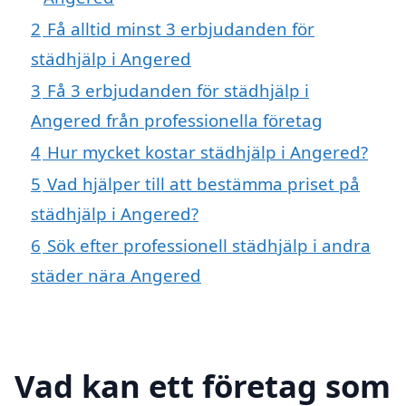
2
Få alltid minst 3 erbjudanden för
städhjälp i Angered
3
Få 3 erbjudanden för städhjälp i
Angered från professionella företag
4
Hur mycket kostar städhjälp i Angered?
5
Vad hjälper till att bestämma priset på
städhjälp i Angered?
6
Sök efter professionell städhjälp i andra
städer nära Angered
Vad kan ett företag som