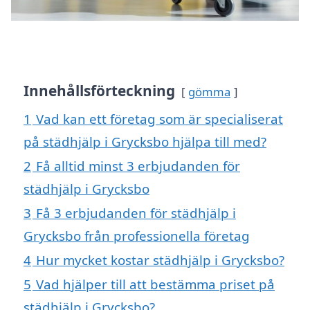
Innehållsförteckning
gömma
1
Vad kan ett företag som är specialiserat
på städhjälp i Grycksbo hjälpa till med?
2
Få alltid minst 3 erbjudanden för
städhjälp i Grycksbo
3
Få 3 erbjudanden för städhjälp i
Grycksbo från professionella företag
4
Hur mycket kostar städhjälp i Grycksbo?
5
Vad hjälper till att bestämma priset på
städhjälp i Grycksbo?