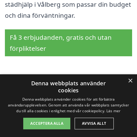
städhjälp i Vålberg som passar din budget
och dina förväntningar.
Få 3 erbjudanden, gratis och utan
förpliktelser
×
Sök efter professionell
Denna webbplats använder
cookies
städhjälp i andra städer
Denna webbplats använder cookies för att förbättra
användarupplevelsen. Genom att använda vår webbplats samtycker
nära Vålberg
du till alla cookies i enlighet med vår cookiepolicy.
Läs mer
ACCEPTERA ALLA
AVVISA ALLT
Att hitta pålitlig städhjälp i Vålberg kan