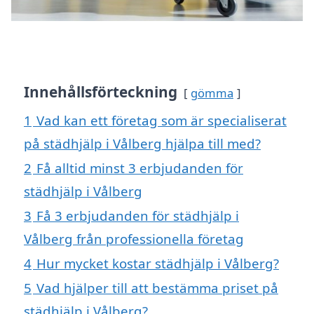
Innehållsförteckning
gömma
1
Vad kan ett företag som är specialiserat
på städhjälp i Vålberg hjälpa till med?
2
Få alltid minst 3 erbjudanden för
städhjälp i Vålberg
3
Få 3 erbjudanden för städhjälp i
Vålberg från professionella företag
4
Hur mycket kostar städhjälp i Vålberg?
5
Vad hjälper till att bestämma priset på
städhjälp i Vålberg?