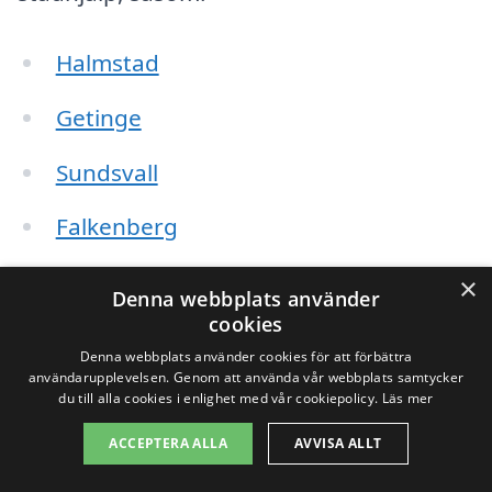
Halmstad
Getinge
Sundsvall
Falkenberg
Sävsjö
×
Denna webbplats använder
cookies
Röke
Denna webbplats använder cookies för att förbättra
användarupplevelsen. Genom att använda vår webbplats samtycker
Örjan
du till alla cookies i enlighet med vår cookiepolicy.
Läs mer
Kvibille
ACCEPTERA ALLA
AVVISA ALLT