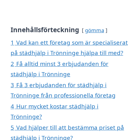
Innehållsförteckning
gömma
1
Vad kan ett företag som är specialiserat
på städhjälp i Trönninge hjälpa till med?
2
Få alltid minst 3 erbjudanden för
städhjälp i Trönninge
3
Få 3 erbjudanden för städhjälp i
Trönninge från professionella företag
4
Hur mycket kostar städhjälp i
Trönninge?
5
Vad hjälper till att bestämma priset på
städhjälp i Trönninge?