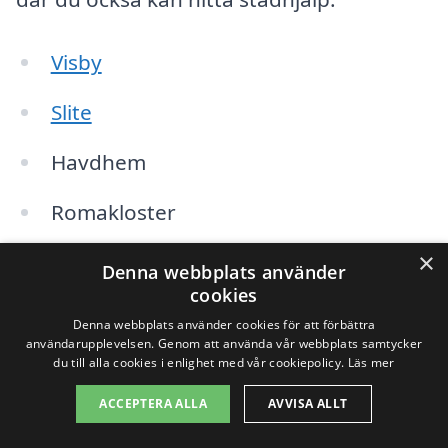
Visby
Slite
Havdhem
Romakloster
×
Lärbro
Denna webbplats använder
cookies
Fardhem
Denna webbplats använder cookies för att förbättra
användarupplevelsen. Genom att använda vår webbplats samtycker
Östergarn
du till alla cookies i enlighet med vår cookiepolicy.
Läs mer
ACCEPTERA ALLA
AVVISA ALLT
När du söker efter städhjälp är det viktigt