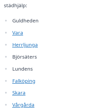
städhjälp:
Guldheden
Vara
Herrljunga
Björsäters
Lundens
Falköping
Skara
Vårgårda