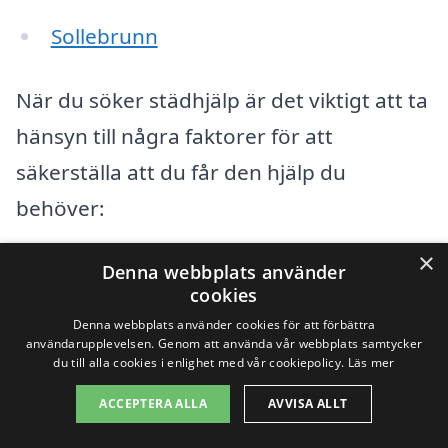
Sollebrunn
När du söker städhjälp är det viktigt att ta
hänsyn till några faktorer för att
säkerställa att du får den hjälp du
behöver:
×
Erfarenhet:
Välj ett företag med
Denna webbplats använder
cookies
dokumenterad erfarenhet inom
Denna webbplats använder cookies för att förbättra
städning.
användarupplevelsen. Genom att använda vår webbplats samtycker
du till alla cookies i enlighet med vår cookiepolicy.
Läs mer
Referenser:
Ta gärna en titt på
ACCEPTERA ALLA
AVVISA ALLT
kundrecensioner och betyg för att få