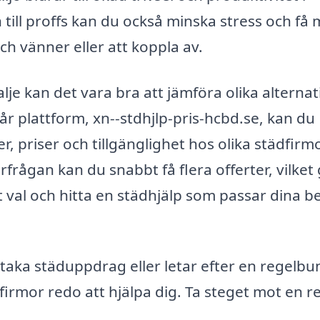
ill proffs kan du också minska stress och få 
ch vänner eller att koppla av.
Valje kan det vara bra att jämföra olika alternat
r plattform, xn--stdhjlp-pris-hcbd.se, kan du
r, priser och tillgänglighet hos olika städfirmo
rfrågan kan du snabbt få flera offerter, vilket
at val och hitta en städhjälp som passar dina 
aka städuppdrag eller letar efter en regelb
a firmor redo att hjälpa dig. Ta steget mot en 