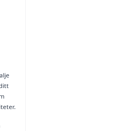
alje
ditt
om
teter.
h