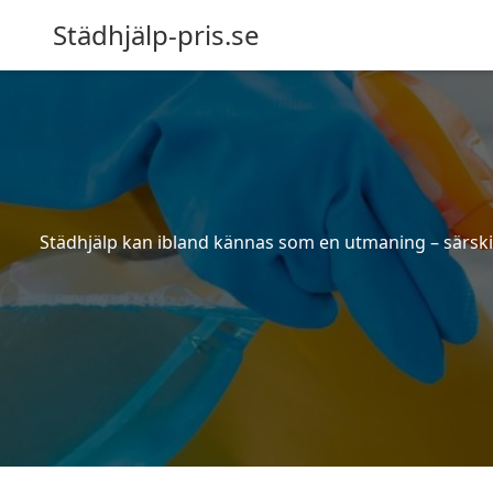
Städhjälp-pris.se
Städhjälp kan ibland kännas som en utmaning – särskilt