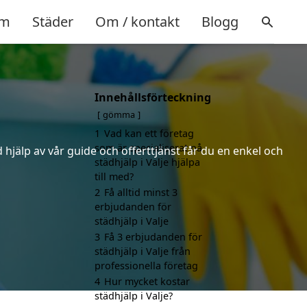
m
Städer
Om / kontakt
Blogg
Innehållsförteckning
gömma
1
Vad kan ett företag
som är specialiserat på
hjälp av vår guide och offerttjänst får du en enkel och
städhjälp i Valje hjälpa
till med?
2
Få alltid minst 3
erbjudanden för
städhjälp i Valje
3
Få 3 erbjudanden för
städhjälp i Valje från
professionella företag
4
Hur mycket kostar
städhjälp i Valje?