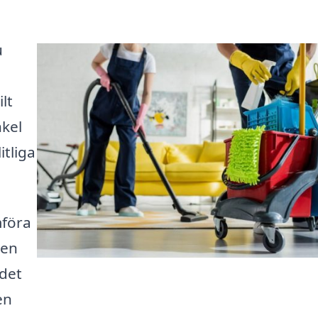
u
lt
nkel
itliga
mföra
pen
 det
en