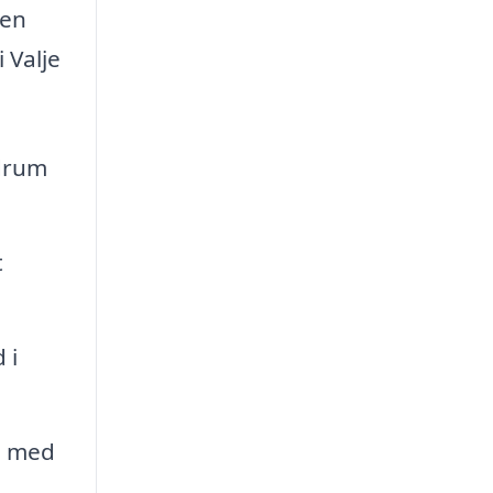
 en
 Valje
drum
t
 i
m med