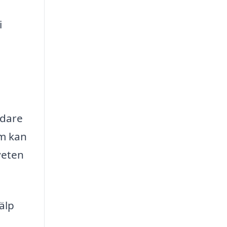
i
ädare
om kan
veten
älp