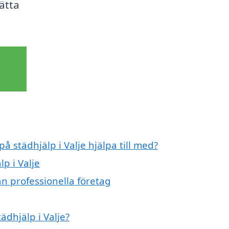
ätta
å städhjälp i Valje hjälpa till med?
p i Valje
ån professionella företag
ädhjälp i Valje?