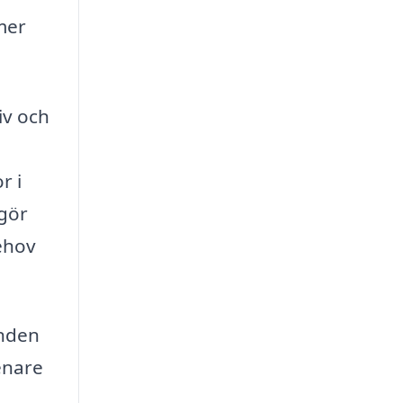
mer
iv och
r i
 gör
behov
unden
renare