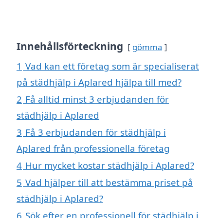
Innehållsförteckning
gömma
1
Vad kan ett företag som är specialiserat
på städhjälp i Aplared hjälpa till med?
2
Få alltid minst 3 erbjudanden för
städhjälp i Aplared
3
Få 3 erbjudanden för städhjälp i
Aplared från professionella företag
4
Hur mycket kostar städhjälp i Aplared?
5
Vad hjälper till att bestämma priset på
städhjälp i Aplared?
6
Sök efter en professionell för städhjälp i