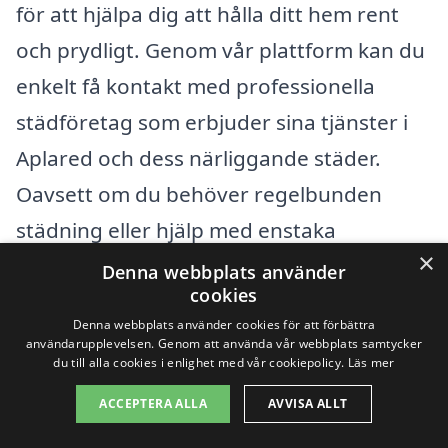
för att hjälpa dig att hålla ditt hem rent
och prydligt. Genom vår plattform kan du
enkelt få kontakt med professionella
städföretag som erbjuder sina tjänster i
Aplared och dess närliggande städer.
Oavsett om du behöver regelbunden
städning eller hjälp med enstaka
×
städprojekt, finns det flera faktorer att
Denna webbplats använder
cookies
överväga för att hitta det bästa
Denna webbplats använder cookies för att förbättra
alternativet för dig.
användarupplevelsen. Genom att använda vår webbplats samtycker
du till alla cookies i enlighet med vår cookiepolicy.
Läs mer
När du söker efter städhjälp i Aplared och
ACCEPTERA ALLA
AVVISA ALLT
dess omgivningar, bör du tänka på