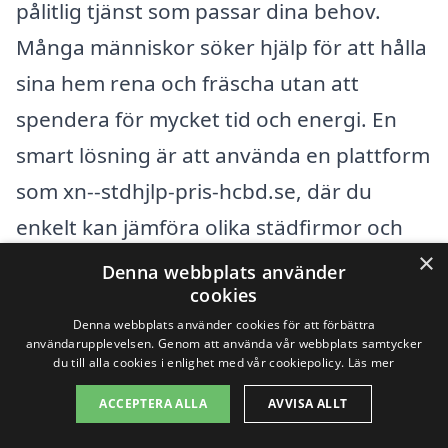
pålitlig tjänst som passar dina behov.
Många människor söker hjälp för att hålla
sina hem rena och fräscha utan att
spendera för mycket tid och energi. En
smart lösning är att använda en plattform
som xn--stdhjlp-pris-hcbd.se, där du
enkelt kan jämföra olika städfirmor och
×
hämta in erbjudanden.
Denna webbplats använder
cookies
Det finns flera fördelar med att anlita
Denna webbplats använder cookies för att förbättra
användarupplevelsen. Genom att använda vår webbplats samtycker
städhjälp. Här är några av dem:
du till alla cookies i enlighet med vår cookiepolicy.
Läs mer
ACCEPTERA ALLA
AVVISA ALLT
Tidssparande – Du får mer tid över till