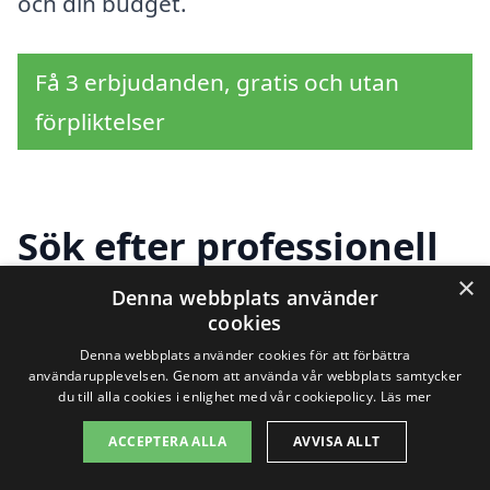
och din budget.
Få 3 erbjudanden, gratis och utan
förpliktelser
Sök efter professionell
städhjälp i andra städer
×
Denna webbplats använder
cookies
nära Forserum
Denna webbplats använder cookies för att förbättra
användarupplevelsen. Genom att använda vår webbplats samtycker
du till alla cookies i enlighet med vår cookiepolicy.
Läs mer
Att hitta städhjälp i Forserum kan vara
ACCEPTERA ALLA
AVVISA ALLT
enkelt om du vet var du ska leta. Det finns