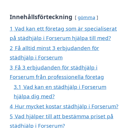
Innehållsförteckning
gömma
1
Vad kan ett företag som är specialiserat
på städhjälp i Forserum hjälpa till med?
2
Få alltid minst 3 erbjudanden för
städhjälp i Forserum
3
Få 3 erbjudanden för städhjälp i
Forserum från professionella företag
3.1
Vad kan en städhjälp i Forserum
hjälpa dig med?
4
Hur mycket kostar städhjälp i Forserum?
5
Vad hjälper till att bestämma priset på
städhjälp i Forserum?