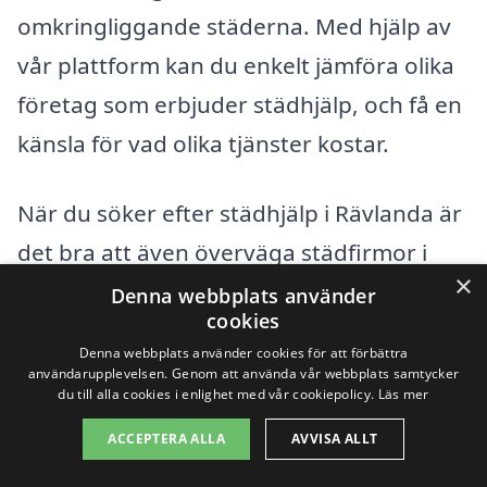
omkringliggande städerna. Med hjälp av
vår plattform kan du enkelt jämföra olika
företag som erbjuder städhjälp, och få en
känsla för vad olika tjänster kostar.
När du söker efter städhjälp i Rävlanda är
det bra att även överväga städfirmor i
×
närliggande städer. Här är några städer
Denna webbplats använder
cookies
som du kan titta närmare på:
Denna webbplats använder cookies för att förbättra
användarupplevelsen. Genom att använda vår webbplats samtycker
Kungsbacka
du till alla cookies i enlighet med vår cookiepolicy.
Läs mer
ACCEPTERA ALLA
AVVISA ALLT
Mölndal