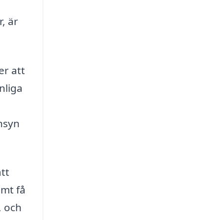
, är
er att
nliga
änsyn
tt
amt få
, och