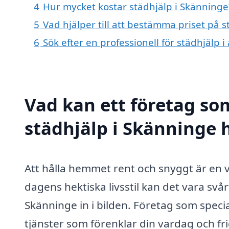
4
Hur mycket kostar städhjälp i Skänninge
5
Vad hjälper till att bestämma priset på 
6
Sök efter en professionell för städhjälp
Vad kan ett företag som
städhjälp i Skänninge h
Att hålla hemmet rent och snyggt är en v
dagens hektiska livsstil kan det vara svår
Skänninge in i bilden. Företag som specia
tjänster som förenklar din vardag och frigö