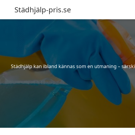
Städhjälp-pris.se
Städhjälp kan ibland kännas som en utmaning – särskilt