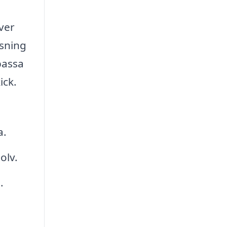
ver
tsning
passa
ick.
a.
olv.
.