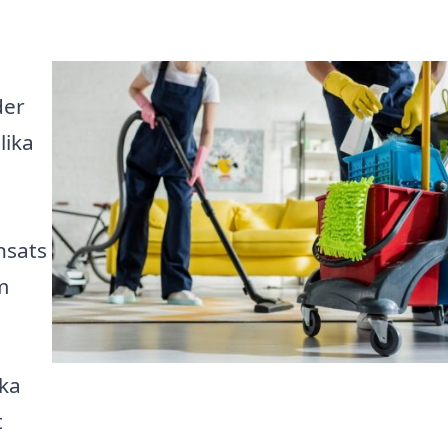
der
lika
nsats
m
ika
t