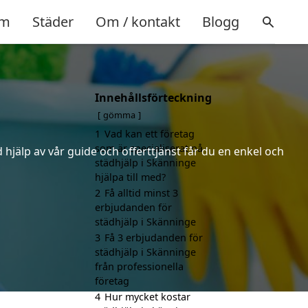
m
Städer
Om / kontakt
Blogg
Innehållsförteckning
gömma
1
Vad kan ett företag
som är specialiserat på
hjälp av vår guide och offerttjänst får du en enkel och
städhjälp i Skänninge
hjälpa till med?
2
Få alltid minst 3
erbjudanden för
städhjälp i Skänninge
3
Få 3 erbjudanden för
städhjälp i Skänninge
från professionella
företag
4
Hur mycket kostar