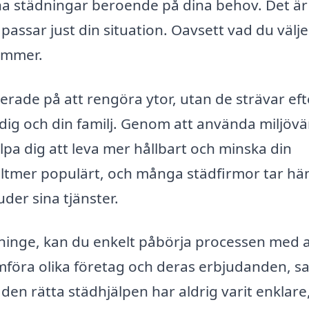
na städningar beroende på dina behov. Det är
passar just din situation. Oavsett vad du väljer
kymmer.
erade på att rengöra ytor, utan de strävar eft
dig och din familj. Genom att använda miljövä
pa dig att leva mer hållbart och minska din
 alltmer populärt, och många städfirmor tar h
uder sina tjänster.
nninge, kan du enkelt påbörja processen med a
mföra olika företag och deras erbjudanden, s
 den rätta städhjälpen har aldrig varit enklare