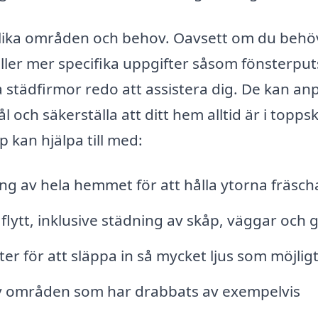
 olika områden och behov. Oavsett om du behö
ller mer specifika uppgifter såsom fönsterpu
la städfirmor redo att assistera dig. De kan an
 och säkerställa att ditt hem alltid är i toppsk
 kan hjälpa till med:
g av hela hemmet för att hålla ytorna fräsch
flytt, inklusive städning av skåp, väggar och g
r för att släppa in så mycket ljus som möjligt
av områden som har drabbats av exempelvis