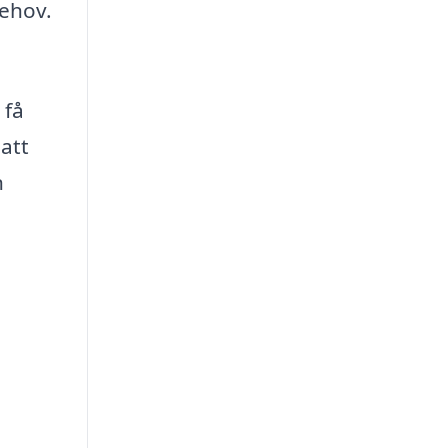
behov.
 få
att
n