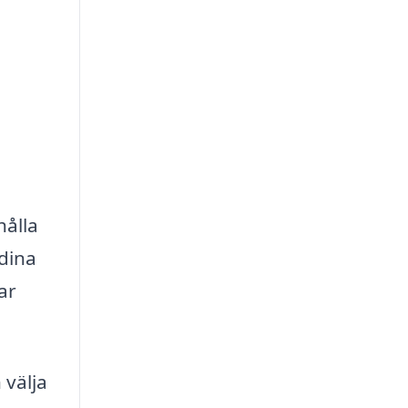
hålla
 dina
ar
 välja