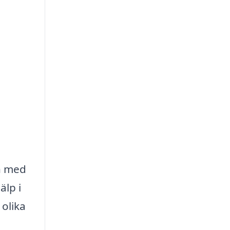
en med
älp i
 olika