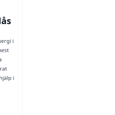
dås
ergi i
mest
a
erat
jälp i