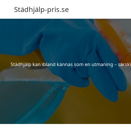
Städhjälp-pris.se
Städhjälp kan ibland kännas som en utmaning – särskilt