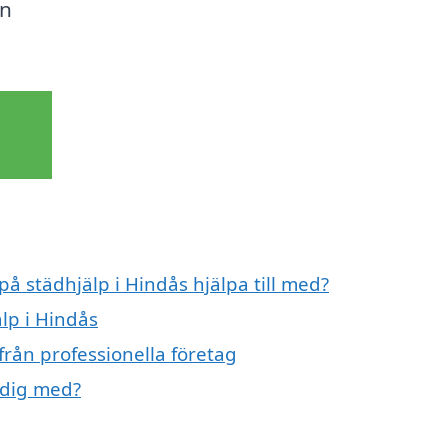
en
!
på städhjälp i Hindås hjälpa till med?
älp i Hindås
från professionella företag
 dig med?