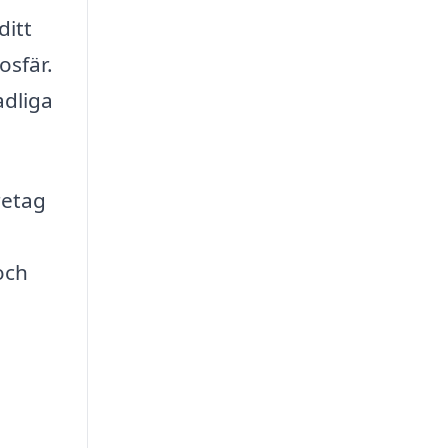
ditt
osfär.
adliga
retag
och