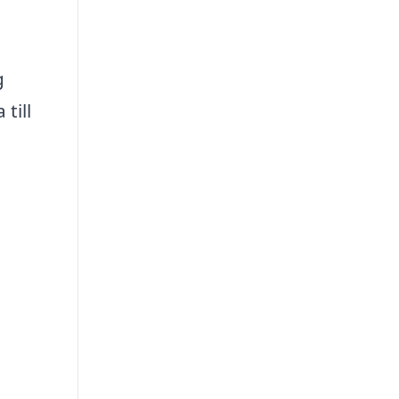
g
till