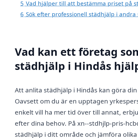
5
Vad hjälper till att bestämma priset på s
6
Sök efter professionell städhjälp i andr
Vad kan ett företag som
städhjälp i Hindås hjäl
Att anlita städhjälp i Hindås kan göra d
Oavsett om du är en upptagen yrkesperso
enkelt vill ha mer tid över till annat, e
efter dina behov. På xn--stdhjlp-pris-hc
städhjälp i ditt område och jämföra olika