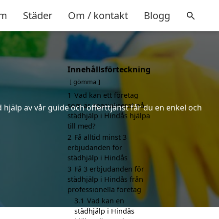
m
Städer
Om / kontakt
Blogg
Innehållsförteckning
gömma
1
Vad kan ett företag
som är specialiserat på
hjälp av vår guide och offerttjänst får du en enkel och
städhjälp i Hindås hjälpa
till med?
2
Få alltid minst 3
erbjudanden för
städhjälp i Hindås
3
Få 3 erbjudanden för
städhjälp i Hindås från
professionella företag
3.1
Vad kan en
städhjälp i Hindås