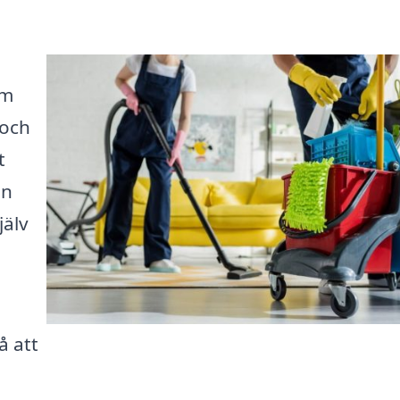
rm
 och
t
in
jälv
n
å att