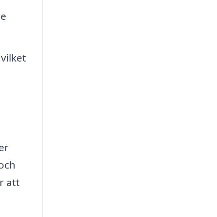
de
vilket
er
 och
r att