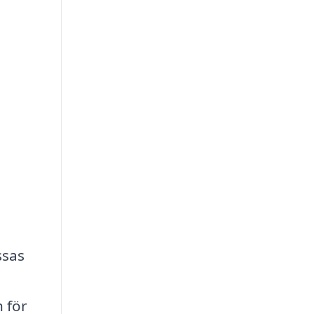
ssas
n för