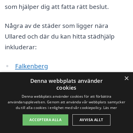
som hjälper dig att fatta rätt beslut.
Några av de städer som ligger nära
Ullared och där du kan hitta städhjälp
inkluderar:
Falkenberg
×
Varberg
Denna webbplats använder
cookies
Skrea
Denna webbplats använder cookies för att förbättra
användarupplevelsen. Genom att använda vår webbplats samtycker
du till alla cookies i enlighet med vår cookiepolicy.
Läs mer
Ängelholm
ACCEPTERA ALLA
AVVISA ALLT
Helsingborg