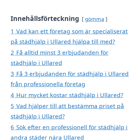
Innehållsförteckning
gömma
1
Vad kan ett företag som är specialiserat
på städhjälp i Ullared hjälpa till med?
2
Få alltid minst 3 erbjudanden för
städhjälp i Ullared
3
Få 3 erbjudanden för städhjälp i Ullared
från professionella företag
4
Hur mycket kostar städhjälp i Ullared?
5
Vad hjälper till att bestämma priset på
städhjälp i Ullared?
6
Sök efter en professionell för städhjälp i
andra städer nära Ullared