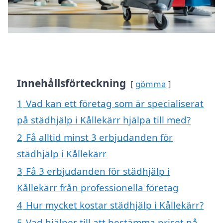
Innehållsförteckning
gömma
1
Vad kan ett företag som är specialiserat
på städhjälp i Kållekärr hjälpa till med?
2
Få alltid minst 3 erbjudanden för
städhjälp i Kållekärr
3
Få 3 erbjudanden för städhjälp i
Kållekärr från professionella företag
4
Hur mycket kostar städhjälp i Kållekärr?
5
Vad hjälper till att bestämma priset på