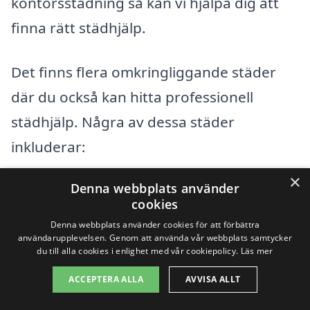
kontorsstädning så kan vi hjälpa dig att
finna rätt städhjälp.
Det finns flera omkringliggande städer
där du också kan hitta professionell
städhjälp. Några av dessa städer
inkluderar:
×
Denna webbplats använder
Skärhamn
cookies
Tjörnbro
Denna webbplats använder cookies för att förbättra
användarupplevelsen. Genom att använda vår webbplats samtycker
du till alla cookies i enlighet med vår cookiepolicy.
Läs mer
Kärna
ACCEPTERA ALLA
AVVISA ALLT
Nösund