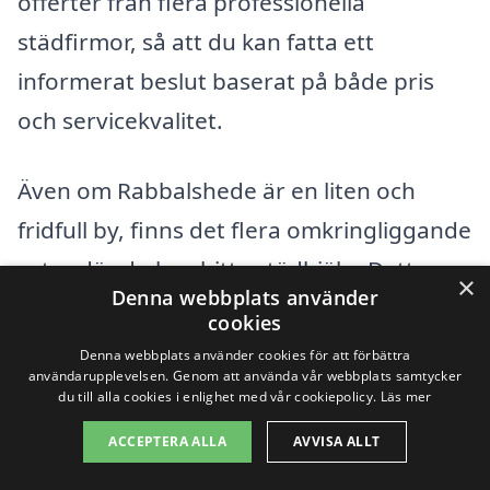
offerter från flera professionella
städfirmor, så att du kan fatta ett
informerat beslut baserat på både pris
och servicekvalitet.
Även om Rabbalshede är en liten och
fridfull by, finns det flera omkringliggande
orter där du kan hitta städhjälp. Detta
×
Denna webbplats använder
öppnar för fler val och möjligheter att
cookies
hitta exakt den typ av tjänst du behöver.
Denna webbplats använder cookies för att förbättra
användarupplevelsen. Genom att använda vår webbplats samtycker
Här är några av de närliggande städerna:
du till alla cookies i enlighet med vår cookiepolicy.
Läs mer
ACCEPTERA ALLA
AVVISA ALLT
Tanumshede