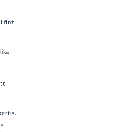
 fint
lika
tt
ertis.
ka