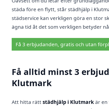
Oavsett om du letar efter grundläggande 
städa före en flytt, står städhjälp i Klutma
städservice kan verkligen göra en stor ski
ägna tid åt det som verkligen betyder nå
Få 3 erbjudanden, gratis och utan förpl
Få alltid minst 3 erbju
Klutmark
Att hitta rätt
städhjälp i Klutmark
är en 