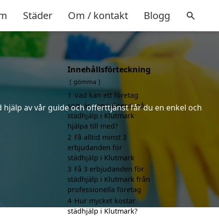
m
Städer
Om / kontakt
Blogg
Innehållsförteckning
gömma
1
Vad kan ett företag
som är specialiserat på
hjälp av vår guide och offerttjänst får du en enkel och
städhjälp i Klutmark
hjälpa till med?
2
Få alltid minst 3
erbjudanden för
städhjälp i Klutmark
3
Få 3 erbjudanden för
städhjälp i Klutmark från
professionella företag
4
Hur mycket kostar
städhjälp i Klutmark?