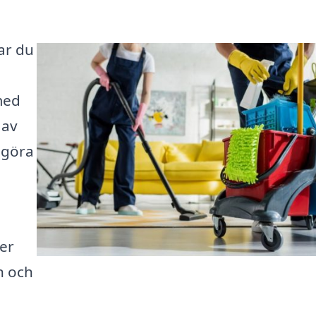
ar du
med
 av
 göra
der
n och