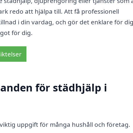
städhjälp, djuprengöring eller tjänster som 
rk redo att hjälpa till. Att få professionell
llnad i din vardag, och gör det enklare för dig
got för dig.
iktelser
danden för städhjälp i
viktig uppgift för många hushåll och företag.