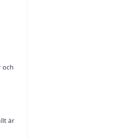
r och
llt är