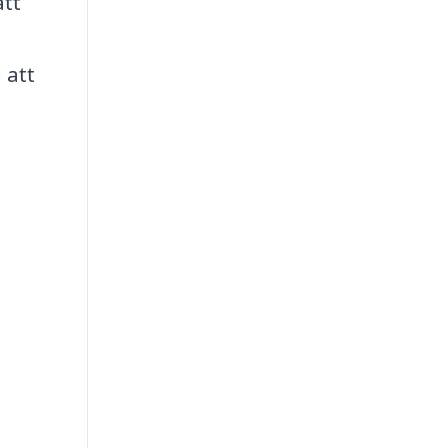
att
 att