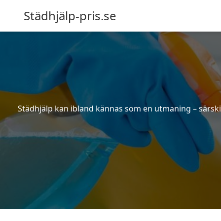
Städhjälp-pris.se
Städhjälp kan ibland kännas som en utmaning – särskilt