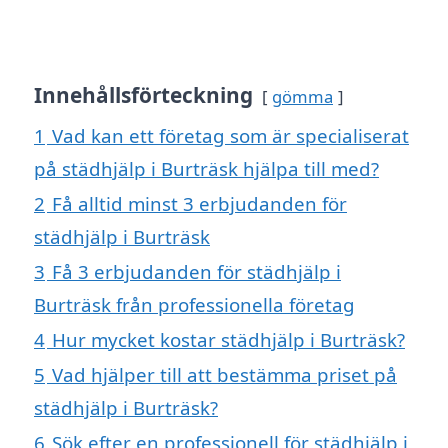
Innehållsförteckning
gömma
1
Vad kan ett företag som är specialiserat
på städhjälp i Burträsk hjälpa till med?
2
Få alltid minst 3 erbjudanden för
städhjälp i Burträsk
3
Få 3 erbjudanden för städhjälp i
Burträsk från professionella företag
4
Hur mycket kostar städhjälp i Burträsk?
5
Vad hjälper till att bestämma priset på
städhjälp i Burträsk?
6
Sök efter en professionell för städhjälp i