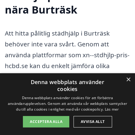
nära Burträsk
Att hitta pålitlig städhjälp i Burträsk
behöver inte vara svårt. Genom att
använda plattformar som xn--stdhjlp-pris-
hcbd.se kan du enkelt jämföra olika
företag och deras erbjudanden. Städhjälp
×
Denna webbplats använder
är en värdefull resurs för många, oavsett
cookies
om det handlar om enstaka städningar
Denna webbplats använder cookies för att förbättra
användarupplevelsen. Genom att använda vår webbplats samtycker
eller regelbundet underhåll av ditt hem.
du till alla cookies i enlighet med vår cookiepolicy.
Läs mer
ACCEPTERA ALLA
AVVISA ALLT
Det är viktigt att ta hänsyn till flera