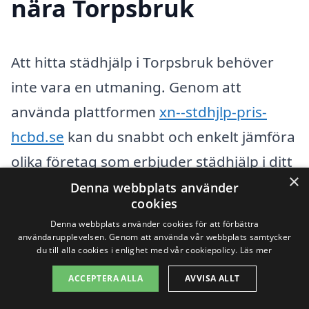
nära Torpsbruk
Att hitta städhjälp i Torpsbruk behöver
inte vara en utmaning. Genom att
använda plattformen
xn--stdhjlp-pris-
hcbd.se
kan du snabbt och enkelt jämföra
olika företag som erbjuder städhjälp i ditt
×
närområde. Målet är att du ska kunna få
Denna webbplats använder
cookies
offert från flera olika leverantörer för att
Denna webbplats använder cookies för att förbättra
se vilken som erbjuder den bästa tjänsten
användarupplevelsen. Genom att använda vår webbplats samtycker
du till alla cookies i enlighet med vår cookiepolicy.
Läs mer
till det mest förmånliga priset.
ACCEPTERA ALLA
AVVISA ALLT
Förutom städhjälp direkt i Torpsbruk kan