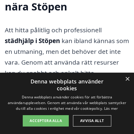
nära Stöpen
Att hitta pålitlig och professionell
städhjälp i Stöpen
kan ibland kännas som
en utmaning, men det behöver det inte
vara. Genom att använda rätt resurser
kan du snabbt och enkelt hitta
×
Denna webbplats använder
städföretag som kan hjälpa dig med dina
cookies
städbehov, även om du bor i närliggande
Denna webbplats använder cookies för att förbättra
användarupplevelsen. Genom att använda vår webbplats samtycker
områden. Vår plattform, xn--stdhjlp-pris-
du till alla cookies i enlighet med vår cookiepolicy.
Läs mer
hcbd.se, gör det möjligt för dig att
ACCEPTERA ALLA
AVVISA ALLT
jämföra olika städföretag och deras priser