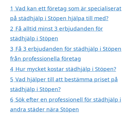
1
Vad kan ett företag som är specialiserat
på städhjälp i Stöpen hjälpa till med?
2
Få alltid minst 3 erbjudanden för
städhjälp i Stöpen
3
Få 3 erbjudanden för städhjälp i Stöpen
från professionella företag
4
Hur mycket kostar städhjälp i Stöpen?
5
Vad hjälper till att bestämma priset på
städhjälp i Stöpen?
6
Sök efter en professionell för städhjälp i
andra städer nära Stöpen