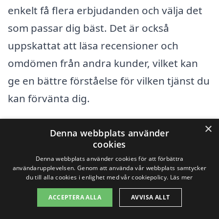
enkelt få flera erbjudanden och välja det
som passar dig bäst. Det är också
uppskattat att läsa recensioner och
omdömen från andra kunder, vilket kan
ge en bättre förståelse för vilken tjänst du
kan förvänta dig.
×
Genom att överväga ovanstående
Denna webbplats använder
cookies
punkter kan du göra en välinformerad
Denna webbplats använder cookies för att förbättra
beslut när du letar efter städhjälp i
användarupplevelsen. Genom att använda vår webbplats samtycker
du till alla cookies i enlighet med vår cookiepolicy.
Läs mer
Dösjebro. Vi uppmuntrar dig att använda
ACCEPTERA ALLA
AVVISA ALLT
vår tjänst för att få bästa möjliga priser
och tjänster som matchar dina behov. Att