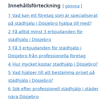
Innehållsförteckning
gömma
1
Vad kan ett företag som är specialiserat
på städhjälp i Dösjebro hjälpa till med?
2
Få alltid minst 3 erbjudanden för
städhjälp i Dösjebro
3
Få 3 erbjudanden för städhjälp i
Dösjebro från professionella företag
4
Hur mycket kostar städhjälp i Dösjebro?
5
Vad hjälper till att bestämma priset på
städhjälp i Dösjebro?
6
Sök efter professionell städhjälp i städer
nära Dösjebro