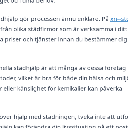
dget och dina behov.
tädhjälp gör processen ännu enklare. På
xn--st
från olika städfirmor som är verksamma i ditt
a priser och tjänster innan du bestämmer dig
nella städhjälp är att många av dessa företag
der, vilket är bra för både din hälsa och milj
ier eller känslighet för kemikalier kan påverka
över hjälp med städningen, tveka inte att utf
hjälp kan förändra din livssituation på ett posi