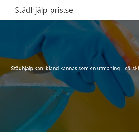
Städhjälp-pris.se
Städhjälp kan ibland kännas som en utmaning – särskilt