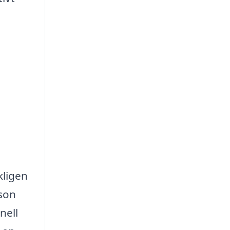
kligen
rson
nell