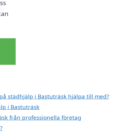
ss
tan
på städhjälp i Bastuträsk hjälpa till med?
lp i Bastuträsk
äsk från professionella företag
?