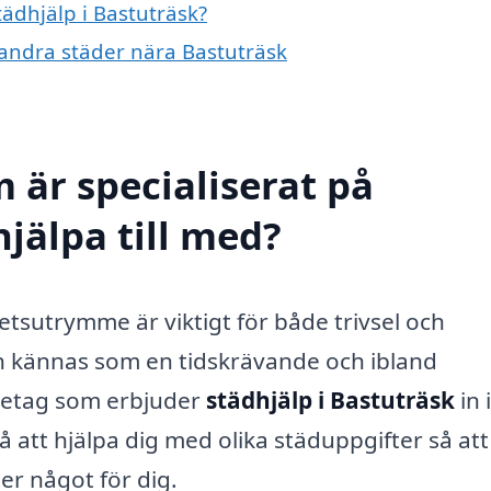
tädhjälp i Bastuträsk?
i andra städer nära Bastuträsk
 är specialiserat på
hjälpa till med?
betsutrymme är viktigt för både trivsel och
n kännas som en tidskrävande och ibland
retag som erbjuder
städhjälp i Bastuträsk
in i
å att hjälpa dig med olika städuppgifter så at
er något för dig.