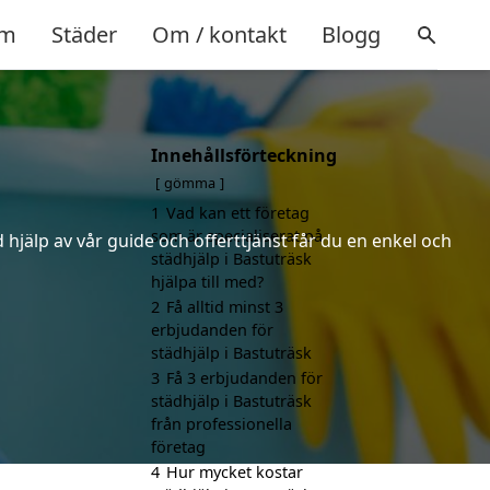
m
Städer
Om / kontakt
Blogg
Innehållsförteckning
gömma
1
Vad kan ett företag
som är specialiserat på
hjälp av vår guide och offerttjänst får du en enkel och
städhjälp i Bastuträsk
hjälpa till med?
2
Få alltid minst 3
erbjudanden för
städhjälp i Bastuträsk
3
Få 3 erbjudanden för
städhjälp i Bastuträsk
från professionella
företag
4
Hur mycket kostar