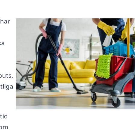
 har
ka
puts,
tliga
tid
som