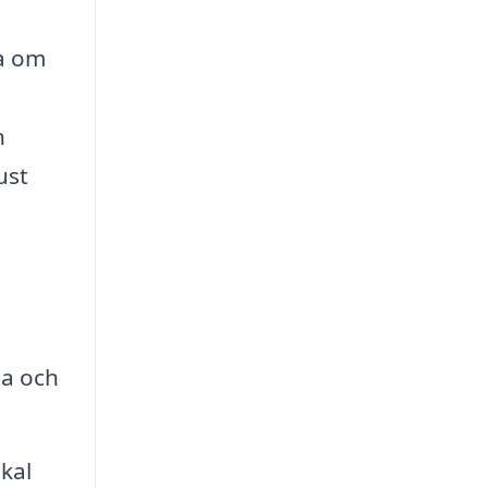
la om
n
ust
la och
okal