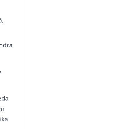
ö,
andra
,
reda
en
ika