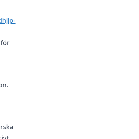
dhjlp-
 för
ön.
orska
tivt