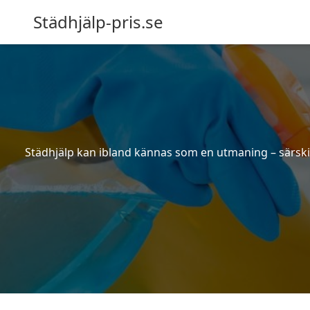
Städhjälp-pris.se
Städhjälp kan ibland kännas som en utmaning – särskilt