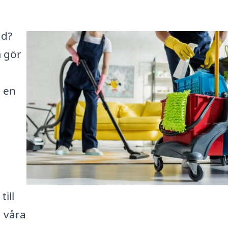
ad?
m gör
a en
ill
 våra