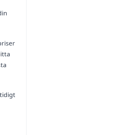
din
priser
itta
sta
tidigt