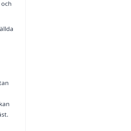
 och
ällda
utan
 kan
äst.