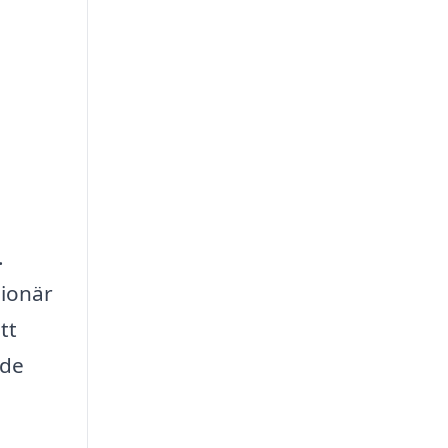
.
sionär
tt
 de