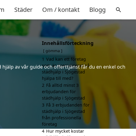
m
Städer
Om / kontakt
Blogg
Innehållsförteckning
gömma
1
Vad kan ett företag
som är specialiserat på
hjälp av vår guide och offerttjänst får du en enkel och
städhjälp i Sjögestad
hjälpa till med?
2
Få alltid minst 3
erbjudanden för
städhjälp i Sjögestad
3
Få 3 erbjudanden för
städhjälp i Sjögestad
från professionella
företag
4
Hur mycket kostar