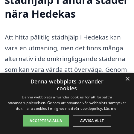
nära Hedekas
Att hitta pålitlig städhjälp i Hedekas kan
vara en utmaning, men det finns många
alternativ i de omkringliggande städerna
som kan vara värda att överväga. Genom
×
att använda vår plattform kan du enkelt
Denna webbplats använder
cookies
få kontakt med professionella städfirmor
Denna webbplats använder cookies för att förbättra
som erbjuder skräddarsydd städhjälp. I
användarupplevelsen. Genom att använda vår webbplats samtycker
du till alla cookies i enlighet med vår cookiepolicy.
Läs mer
jakten på städhjälp i Hedekas är det ofta
ACCEPTERA ALLA
AVVISA ALLT
en god idé att kolla även i närliggande
städer, exempelvis: