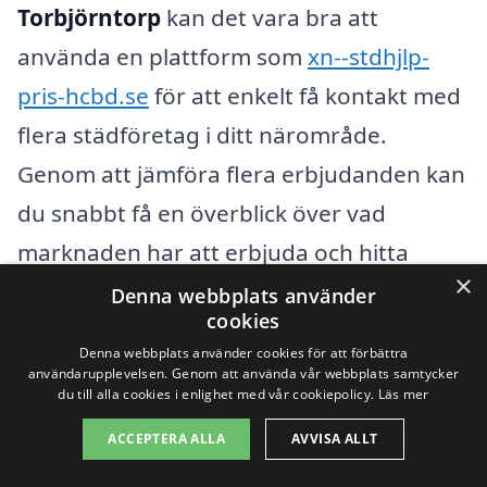
Torbjörntorp
kan det vara bra att
använda en plattform som
xn--stdhjlp-
pris-hcbd.se
för att enkelt få kontakt med
flera städföretag i ditt närområde.
Genom att jämföra flera erbjudanden kan
du snabbt få en överblick över vad
marknaden har att erbjuda och hitta
×
städhjälp som passar både dina behov
Denna webbplats använder
cookies
och din ekonomi. Tveka inte att begära
Denna webbplats använder cookies för att förbättra
offerter från olika leverantörer för att
användarupplevelsen. Genom att använda vår webbplats samtycker
du till alla cookies i enlighet med vår cookiepolicy.
Läs mer
maximera dina valmöjligheter!
ACCEPTERA ALLA
AVVISA ALLT
Få 3 erbjudanden, gratis och utan