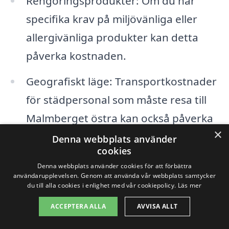
Rengöringsprodukter: Om du har
specifika krav på miljövänliga eller
allergivänliga produkter kan detta
påverka kostnaden.
Geografiskt läge: Transportkostnader
för städpersonal som måste resa till
Malmberget östra kan också påverka
×
priset.
Denna webbplats använder
cookies
Denna webbplats använder cookies för att förbättra
Genom att förstå dessa variabler kan du
användarupplevelsen. Genom att använda vår webbplats samtycker
lättare jämföra priser och få en
du till alla cookies i enlighet med vår cookiepolicy.
Läs mer
uppfattning om vad som är rimligt att
ACCEPTERA ALLA
AVVISA ALLT
förvänta sig. Plattformen xn--stdhjlp-pris-