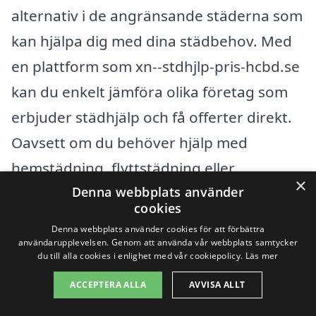
alternativ i de angränsande städerna som
kan hjälpa dig med dina städbehov. Med
en plattform som xn--stdhjlp-pris-hcbd.se
kan du enkelt jämföra olika företag som
erbjuder städhjälp och få offerter direkt.
Oavsett om du behöver hjälp med
hemstädning, flyttstädning eller
×
Denna webbplats använder
kontorsstädning, finns det professionella
cookies
aktörer redo att hjälpa dig.
Denna webbplats använder cookies för att förbättra
användarupplevelsen. Genom att använda vår webbplats samtycker
du till alla cookies i enlighet med vår cookiepolicy.
Läs mer
Några av de närliggande städerna där du
ACCEPTERA ALLA
AVVISA ALLT
kan hitta städhjälp inkluderar: