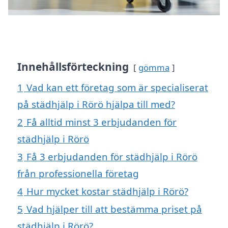
Innehållsförteckning
gömma
1
Vad kan ett företag som är specialiserat
på städhjälp i Rörö hjälpa till med?
2
Få alltid minst 3 erbjudanden för
städhjälp i Rörö
3
Få 3 erbjudanden för städhjälp i Rörö
från professionella företag
4
Hur mycket kostar städhjälp i Rörö?
5
Vad hjälper till att bestämma priset på
städhjälp i Rörö?