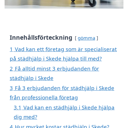
Innehållsförteckning
gömma
1
Vad kan ett företag som är specialiserat
på städhjälp i Skede hjälpa till med?
2
Få alltid minst 3 erbjudanden för
städhjälp i Skede
3
Få 3 erbjudanden för städhjälp i Skede
från professionella företag
3.1
Vad kan en städhjälp i Skede hjälpa
dig med?
4
Hur mycket kostar städhjälp i Skede?