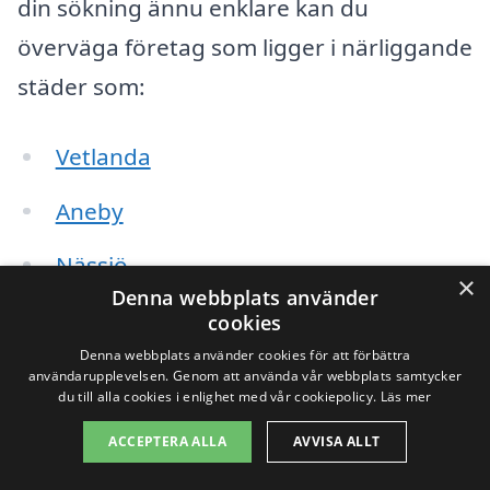
din sökning ännu enklare kan du
överväga företag som ligger i närliggande
städer som:
Vetlanda
Aneby
Nässjö
×
Denna webbplats använder
Bergunda
cookies
Denna webbplats använder cookies för att förbättra
Granthult
användarupplevelsen. Genom att använda vår webbplats samtycker
du till alla cookies i enlighet med vår cookiepolicy.
Läs mer
Hultsfred
ACCEPTERA ALLA
AVVISA ALLT
Eksjö