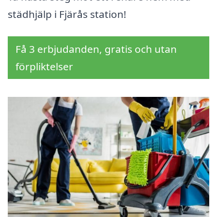
städhjälp i Fjärås station!
Få 3 erbjudanden, gratis och utan
förpliktelser