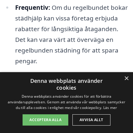
Frequentiv:
Om du regelbundet bokar
städhjälp kan vissa företag erbjuda
rabatter för långsiktiga åtaganden.
Det kan vara värt att överväga en
regelbunden städning för att spara
pengar.
Kvalifikationer och erfarenhet:
×
Denna webbplats använder
Företag med högre kvalifikationer
cookies
eller fler års erfarenhet inom
Denna webbplats använder cookies för att förbättra
användarupplevelsen. Genom att använda vår webbplats samtycker
städbranschen tenderar att ta ut
du till alla cookies i enlighet med vår cookiepolicy.
Läs mer
högre priser, men de kan också
ACCEPTERA ALLA
AVVISA ALLT
erbjuda ett högre kvalitetsresultat.