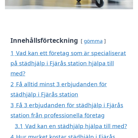
Innehållsförteckning
gömma
1
Vad kan ett företag som är specialiserat
på städhjälp i Fjärås station hjälpa till
med?
2
Få alltid minst 3 erbjudanden för
städhjälp i Fjärås station
3
Få 3 erbjudanden för städhjälp i Fjärås
station från professionella företag
3.1
Vad kan en städhjälp hjälpa till med?
4
Hur mycket kostar städhjälp i Fjärås