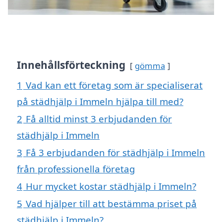
Innehållsförteckning
gömma
1
Vad kan ett företag som är specialiserat
på städhjälp i Immeln hjälpa till med?
2
Få alltid minst 3 erbjudanden för
städhjälp i Immeln
3
Få 3 erbjudanden för städhjälp i Immeln
från professionella företag
4
Hur mycket kostar städhjälp i Immeln?
5
Vad hjälper till att bestämma priset på
städhjälp i Immeln?