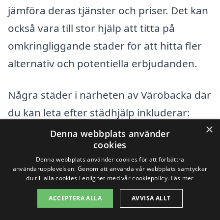
jämföra deras tjänster och priser. Det kan
också vara till stor hjälp att titta på
omkringliggande städer för att hitta fler
alternativ och potentiella erbjudanden.
Några städer i närheten av Väröbacka där
du kan leta efter städhjälp inkluderar:
×
Denna webbplats använder
Varberg
cookies
Denna webbplats använder cookies för att förbättra
Kungsäter
användarupplevelsen. Genom att använda vår webbplats samtycker
du till alla cookies i enlighet med vår cookiepolicy.
Läs mer
Limmared
ACCEPTERA ALLA
AVVISA ALLT
Bua